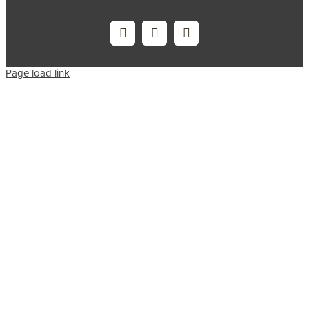
Twitter
YouTube
Email
Page load link