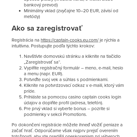
bankový prevod)
Minimálny vklad (zvyčajne 10–20 EUR, závisí od
metódy)
Ako sa zaregistrovať
Registrácia na
https://captain-cooks.eu.com/
je rýchla a
intuitívna. Postupujte podľa týchto krokov:
Navštívte domovskú stránku a kliknite na tlačidlo
„Zaregistrovať sa“.
Vyplňte registračný formulár – meno, e-mail, heslo
a menu (napr. EUR).
Potvrďte svoj vek a súhlas s podmienkami.
Kliknite na potvrdzovací odkaz v e-maili, ktorý vám
príde.
Prihláste sa pomocou casino captain cooks login
údajov a doplňte profil (adresa, telefón).
Pre prvý vklad si vyberte bonus – pozrite si
podmienky v sekcii Promotions.
Po dokončení registrácie môžete ihneď vložiť peniaze a
začať hrať. Odporúčame však najprv prejsť overením
totožnosti, aby ste predišli oneskoreniam pri výberoch.