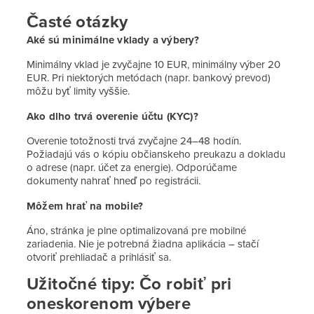
Časté otázky
Aké sú minimálne vklady a výbery?
Minimálny vklad je zvyčajne 10 EUR, minimálny výber 20
EUR. Pri niektorých metódach (napr. bankový prevod)
môžu byť limity vyššie.
Ako dlho trvá overenie účtu (KYC)?
Overenie totožnosti trvá zvyčajne 24–48 hodín.
Požiadajú vás o kópiu občianskeho preukazu a dokladu
o adrese (napr. účet za energie). Odporúčame
dokumenty nahrať hneď po registrácii.
Môžem hrať na mobile?
Áno, stránka je plne optimalizovaná pre mobilné
zariadenia. Nie je potrebná žiadna aplikácia – stačí
otvoriť prehliadač a prihlásiť sa.
Užitočné tipy: Čo robiť pri
oneskorenom výbere