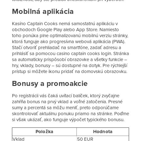
Mobilná aplikácia
Kasíno Captain Cooks nemá samostatnú aplikáciu v
obchodoch Google Play alebo App Store. Namiesto
toho ponúka plne optimalizovanú mobilnú verziu stránky,
ktorá funguje ako progresívna webová aplikácia (PWA).
Stačí otvoriť prehliadač na smartfóne, zadať adresu a
prihlásiť sa pomocou casino captain cooks login. Stránka
sa automaticky prispôsobí obrazovke a všetky funkcie –
hry, vklady, bonusy – sú dostupné na dotyk. Pre rýchlejší
prístup si môžete ikonu pridať na domovskú obrazovku.
Bonusy a promoakcie
Po registrácii vás čaká uvítací balíček, ktorý zvyčajne
zahŕňa bonus na prvý vklad a voľné zatočenia. Presné
sumy a percentá sa môžu meniť, preto odporúčame
skontrolovať aktuálnu ponuku priamo na stránke. Poďme
si však ukázať, ako funguje výpočet typického bonusu.
Položka
Hodnota
Vklad
50 EUR