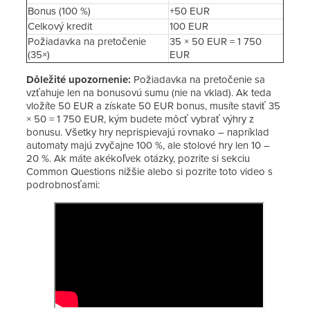
Bonus (100 %)
+50 EUR
Celkový kredit
100 EUR
Požiadavka na pretočenie
35 × 50 EUR = 1 750
(35×)
EUR
Dôležité upozornenie:
Požiadavka na pretočenie sa
vzťahuje len na bonusovú sumu (nie na vklad). Ak teda
vložíte 50 EUR a získate 50 EUR bonus, musíte staviť 35
× 50 = 1 750 EUR, kým budete môcť vybrať výhry z
bonusu. Všetky hry neprispievajú rovnako – napríklad
automaty majú zvyčajne 100 %, ale stolové hry len 10 –
20 %. Ak máte akékoľvek otázky, pozrite si sekciu
Common Questions nižšie alebo si pozrite toto video s
podrobnosťami: