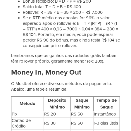
Bônus recebido: B = D × P = R$ 200
Saldo total: T = D + B = R$ 400
Rollover: R = 35 × B = 35 × 200 = R$ 7.000
Se o RTP médio das apostas for 96%, o valor
esperado após o rollover é: E = T × (RTP) – (R × (1
– RTP)) = 400 × 0,96 – 7000 × 0,04 = 384 – 280 =
R$ 104. Portanto, em média, você pode esperar
perder R$ 96 do bônus, mas ainda resta R$ 104 se
conseguir cumprir o rollover.
Lembramos que os ganhos das rodadas grátis também
têm rollover próprio, geralmente menor (ex: 20x).
Money In, Money Out
O Mostbet oferece diversos métodos de pagamento.
Abaixo, uma tabela resumida:
Depósito
Saque
Tempo de
Método
Mínimo
Mínimo
Saque
Pix
R$ 20
R$ 50
Instantâneo
Cartão de
R$ 30
R$ 50
1-3 dias úteis
Crédito