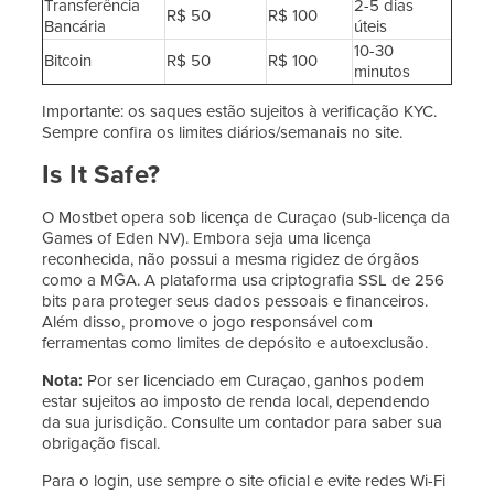
Transferência
2-5 dias
R$ 50
R$ 100
Bancária
úteis
10-30
Bitcoin
R$ 50
R$ 100
minutos
Importante: os saques estão sujeitos à verificação KYC.
Sempre confira os limites diários/semanais no site.
Is It Safe?
O Mostbet opera sob licença de Curaçao (sub-licença da
Games of Eden NV). Embora seja uma licença
reconhecida, não possui a mesma rigidez de órgãos
como a MGA. A plataforma usa criptografia SSL de 256
bits para proteger seus dados pessoais e financeiros.
Além disso, promove o jogo responsável com
ferramentas como limites de depósito e autoexclusão.
Nota:
Por ser licenciado em Curaçao, ganhos podem
estar sujeitos ao imposto de renda local, dependendo
da sua jurisdição. Consulte um contador para saber sua
obrigação fiscal.
Para o login, use sempre o site oficial e evite redes Wi-Fi