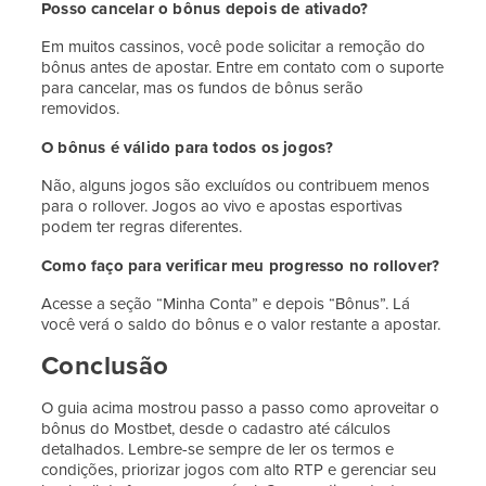
Posso cancelar o bônus depois de ativado?
Em muitos cassinos, você pode solicitar a remoção do
bônus antes de apostar. Entre em contato com o suporte
para cancelar, mas os fundos de bônus serão
removidos.
O bônus é válido para todos os jogos?
Não, alguns jogos são excluídos ou contribuem menos
para o rollover. Jogos ao vivo e apostas esportivas
podem ter regras diferentes.
Como faço para verificar meu progresso no rollover?
Acesse a seção “Minha Conta” e depois “Bônus”. Lá
você verá o saldo do bônus e o valor restante a apostar.
Conclusão
O guia acima mostrou passo a passo como aproveitar o
bônus do Mostbet, desde o cadastro até cálculos
detalhados. Lembre-se sempre de ler os termos e
condições, priorizar jogos com alto RTP e gerenciar seu