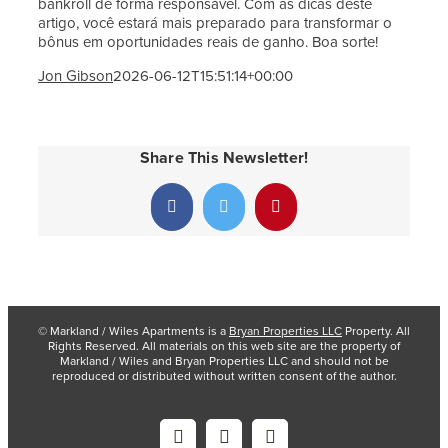
bankroll de forma responsável. Com as dicas deste
artigo, você estará mais preparado para transformar o
bônus em oportunidades reais de ganho. Boa sorte!
Jon Gibson
2026-06-12T15:51:14+00:00
Share This Newsletter!
Facebook
Twitter
Pinterest
© Markland / Wiles Apartments is a
Bryan Properties LLC
Property. All
Rights Reserved. All materials on this web site are the property of
Markland / Wiles and Bryan Properties LLC and should not be
reproduced or distributed without written consent of the author.
Twitter
YouTube
Email