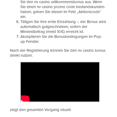
Sie den nv casino willkommensbonus aus. Wenn
Sie einen nv casino promo code bestandskunden
haben, geben Sie diesen im Feld „Aktionscode“
ein.
Tätigen Sie Ihre erste Einzahlung – der Bonus wird
automatisch gutgeschrieben, sofern der
Mindestbetrag (meist 10 €) erreicht ist.
Akzeptieren Sie die Bonusbedingungen im Pop-
up-Fenster.
Nach der Registrierung können Sie den nv casino bonus
direkt nutzen.
zeigt den gesamten Vorgang visuell.