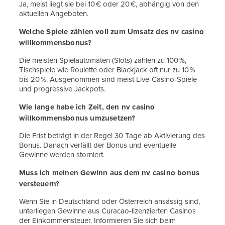
Ja, meist liegt sie bei 10 € oder 20 €, abhängig von den
aktuellen Angeboten.
Welche Spiele zählen voll zum Umsatz des nv casino
willkommensbonus?
Die meisten Spielautomaten (Slots) zählen zu 100 %,
Tischspiele wie Roulette oder Blackjack oft nur zu 10 %
bis 20 %. Ausgenommen sind meist Live-Casino-Spiele
und progressive Jackpots.
Wie lange habe ich Zeit, den nv casino
willkommensbonus umzusetzen?
Die Frist beträgt in der Regel 30 Tage ab Aktivierung des
Bonus. Danach verfällt der Bonus und eventuelle
Gewinne werden storniert.
Muss ich meinen Gewinn aus dem nv casino bonus
versteuern?
Wenn Sie in Deutschland oder Österreich ansässig sind,
unterliegen Gewinne aus Curacao-lizenzierten Casinos
der Einkommensteuer. Informieren Sie sich beim