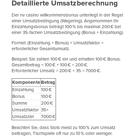
Detaillierte Umsatzberechnung
Der nv casino willkommensbonus unterliegt in der Regel
einer Umsatzbedingung (Wagering). Angenommen Ihr
Einzahlungsbonus beträgt 100 % bis maximal 200 € bei
einer 35-fachen Umsatzbedingung (Bonus + Einzahlung).
Formel: (Einzahlung + Bonus) × Umsatzfaktor =
erforderlicher Gesamtumsatz.
Beispiel: Sie zahlen 100 € ein und erhalten 100 € Bonus.
Gesamtbetrag = 100 € + 100 € = 200 €.
Erforderlicher Umsatz = 200 € × 35 = 7000 €.
Komponente
Betrag
Einzahlung
100 €
Bonus
100 €
Summe
200 €
Umsatzfaktor
35×
Umsatzziel
7000 €
Beachten Sie, dass Slots meist zu 100 % zum Umsatz
beitragen, Tischspiele oft nur zu 10 % oder weniger.