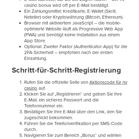
casino bonus wird oft per E-Mail bestätigt.
Ein Zahlungsmittel: Kreditkarte, E-Wallet (Skrill,
Neteller) oder Kryptowährung (Bitcoin, Ethereum).
Browser mit aktiviertem JavaScript – die mobile-
optimierte Website läuft als Progressive Web App
(PWA) und benötigt keine Installation aus einem
App Store.
Optional: Zweiter Faktor (Authenticator-App) für die
2FA-Sicherheit – empfohlen nach der ersten
Einzahlung.
Schritt-für-Schritt-Registrierung
Rufen Sie die offizielle Seite von
Aktionscode für nv
casino
auf.
Klicken Sie auf „Registrieren“ und geben Sie Ihre
E-Mail, ein sicheres Passwort und die
Telefonnummer ein.
Bestätigen Sie Ihre E-Mail über den Link, den Sie
zugeschickt bekommen.
Führen Sie die Telefonverifikation per SMS-Code
durch.
Navigieren Sie zum Bereich „Bonus“ und wählen