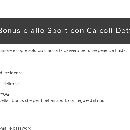
 Bonus e allo Sport con Calcoli Dett
l rumore e copre solo ciò che conta davvero per un’esperienza fluida.
 di residenza.
elettronici.
(PWA).
betfair bonus che per il betfair sport, con regole distinte.
email e password.