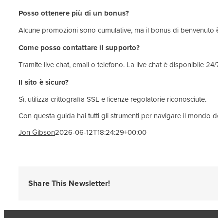
Posso ottenere più di un bonus?
Alcune promozioni sono cumulative, ma il bonus di benvenuto 
Come posso contattare il supporto?
Tramite live chat, email o telefono. La live chat è disponibile 24/7
Il sito è sicuro?
Sì, utilizza crittografia SSL e licenze regolatorie riconosciute.
Con questa guida hai tutti gli strumenti per navigare il mondo 
Jon Gibson
2026-06-12T18:24:29+00:00
Share This Newsletter!