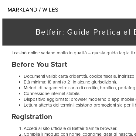
Skip
to
content
Betfair: Guida Pratica al
I casinò online variano molto in qualità – questa guida taglia i
Before You Start
Documenti validi: carta d’identità, codice fiscale, indirizzo
Età minima: 18 anni (o 21 in alcune giurisdizioni).
Metodi di pagamento: carta di credito, bonifico, portafogli 
Connessione internet stabile.
Dispositivo aggiornato: browser moderno o app mobile 
Lettura attenta dei termini: esistono promozioni sia per il 
Registration
Accedi al sito ufficiale di Betfair tramite browser.
Compila il modulo con nome, cognome, data di nascita, 