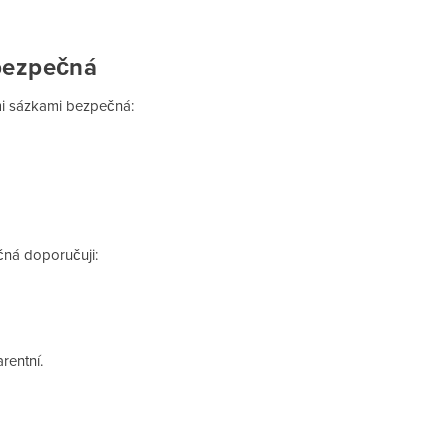
 bezpečná
mi sázkami bezpečná:
čná doporučuji:
rentní.