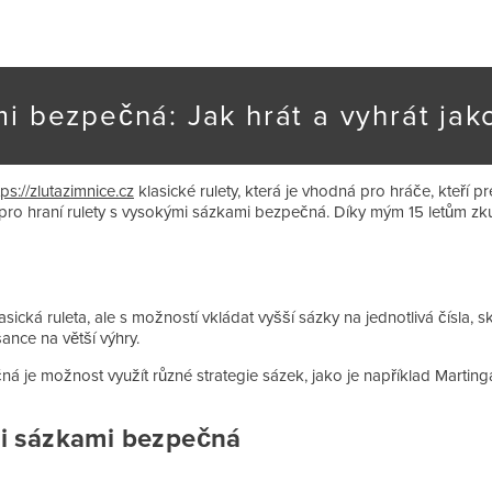
i bezpečná: Jak hrát a vyhrát jak
tps://zlutazimnice.cz
klasické rulety, která je vhodná pro hráče, kteří pr
 pro hraní rulety s vysokými sázkami bezpečná. Díky mým 15 letům zk
cká ruleta, ale s možností vkládat vyšší sázky na jednotlivá čísla, s
šance na větší výhry.
ná je možnost využít různé strategie sázek, jako je například Martin
mi sázkami bezpečná